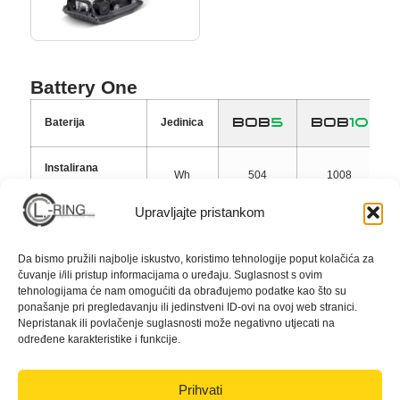
Battery One
BOB
5
BOB
10
Baterija
Jedinica
Instalirana
Wh
504
1008
energija
Upravljajte pristankom
Težina
kg
6,4
9,3
Da bismo pružili najbolje iskustvo, koristimo tehnologije poput kolačića za
čuvanje i/ili pristup informacijama o uređaju. Suglasnost s ovim
BOC
7
BOC
13
Punjači
Jedinica
tehnologijama će nam omogućiti da obrađujemo podatke kao što su
ponašanje pri pregledavanju ili jedinstveni ID-ovi na ovoj web stranici.
Nepristanak ili povlačenje suglasnosti može negativno utjecati na
Struja punjenja
A
7
13
određene karakteristike i funkcije.
Vrijeme punjenja
90 / 160 /
50 / 95 /
Prihvati
( BOB5 / BOB10 /
min
255 min
140 min