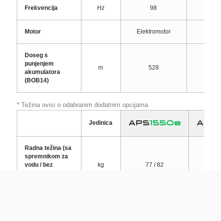
Frekvencija
Hz
98
Motor
Elektromotor
Elekt
Doseg s
punjenjem
m
528
6
akumulatora
(BOB14)
* Težina ovisi o odabranim dodatnim opcijama
APS
1550e
APS
Jedinica
Radna težina (sa
spremnikom za
vodu / bez
kg
77 / 82
8
spremnika za
vodu)
Centrifugalna
kN
15
sila