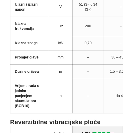
Ulazni / izlazni
51 (3~) / 34
V
–
napon
(3~)
Izlazna
Hz
200
–
frekvencija
Izlazna snaga
kW
0,79
–
Promjer glave
mm
–
38 – 45 / 58
Dužine crijeva
m
–
1,5 – 3,0 / 5,0
Vrijeme rada s
jednim
punjenjem
h
–
do 4 h
akumulatora
(BOB10)
Reverzibilne vibracijske ploče