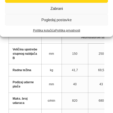
BOB14 )
Zabrani
Stupni nabijač
Pogledaj postavke
AS
30e
AS
62e
Politika kolačića
Politika privatnosti
Jedinica
Akumulatorski stupni n
Veličina upotrebe
stupnog nabijača
mm
150
250
B
Radna težina
kg
41,7
69,5
Podizaj udarne
mm
40
43
ploče
Maks. broj
o/min
820
680
udaraca