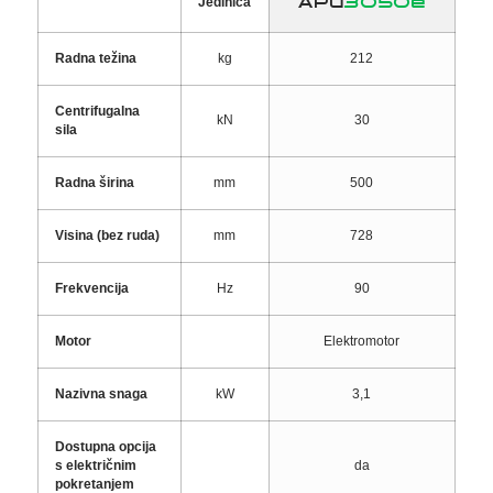
APU
3050e
Jedinica
Radna težina
kg
212
Centrifugalna
kN
30
sila
Radna širina
mm
500
Visina (bez ruda)
mm
728
Frekvencija
Hz
90
Motor
Elektromotor
Nazivna snaga
kW
3,1
Dostupna opcija
s električnim
da
pokretanjem