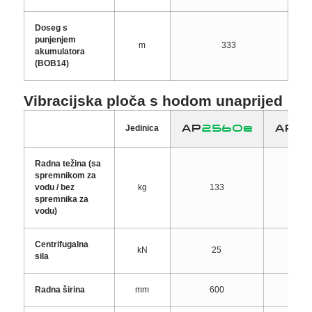
Doseg s
punjenjem
m
333
akumulatora
(BOB14)
Vibracijska ploča s hodom unaprijed
AP
2560e
APS
Jedinica
Radna težina (sa
spremnikom za
vodu / bez
kg
133
51 /
spremnika za
vodu)
Centrifugalna
kN
25
sila
Radna širina
mm
600
3