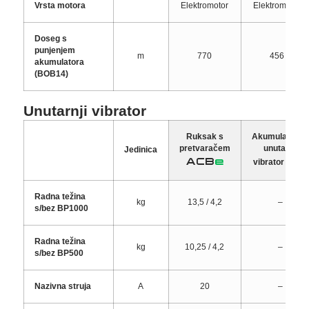
Vrsta motora
Elektromotor
Elektromotor
Doseg s
punjenjem
m
770
456
akumulatora
(BOB14)
Unutarnji vibrator
Ruksak s
Akumulatorsk
pretvaračem
unutarnji
Jedinica
ACB
e
IE
e
vibrator
Radna težina
kg
13,5 / 4,2
–
s/bez BP1000
Radna težina
kg
10,25 / 4,2
–
s/bez BP500
Nazivna struja
A
20
–