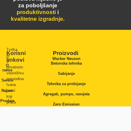
za poboljšanje
produktivnosti
i
kvalitetne izgradnje.
Tvrtka
Korisni
Proizvodi
je
Wacker Neuson
linkovi
u
Betonska tehnika
O
privatnom
nama
vlasništvu
Sabijanje
gospodina
Servis
Tehnika za probijanje
Ivana
Najam
Lasić
Agregati, pumpe, rasvjeta
koji
Prodaja
pruža
Zero Emission
podršku
Optimas
Rezervni
Wacker-
dijelovi
ovim
korisnicima
Kontakt