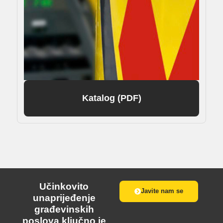
Katalog (PDF)
Učinkovito
Javite nam se
unaprijeđenje
građevinskih
poslova ključno je