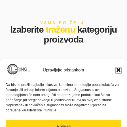
VAMA PO ŽELJI
Izaberite
traženu
kategoriju
proizvoda
Upravljajte pristankom
Da bismo pružili najbolje iskustvo, koristimo tehnologije poput kolačića za
čuvanje i/ili pristup informacijama o uređaju. Suglasnost s ovim
tehnologijama će nam omogućiti da obrađujemo podatke kao što su
ponašanje pri pregledavanju ili jedinstveni ID-ovi na ovoj web stranici.
Nepristanak ili povlačenje suglasnosti može negativno utjecati na
Osvjetljenje
Agregati
Pumpe
određene karakteristike i funkcije.
Prihvati