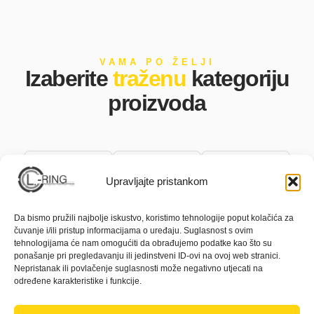
VAMA PO ŽELJI
Izaberite
traženu
kategoriju
proizvoda
Upravljajte pristankom
Da bismo pružili najbolje iskustvo, koristimo tehnologije poput kolačića za
čuvanje i/ili pristup informacijama o uređaju. Suglasnost s ovim
tehnologijama će nam omogućiti da obrađujemo podatke kao što su
ponašanje pri pregledavanju ili jedinstveni ID-ovi na ovoj web stranici.
Čekići
Podne
Motorne
Nepristanak ili povlačenje suglasnosti može negativno utjecati na
određene karakteristike i funkcije.
rezačice
pile