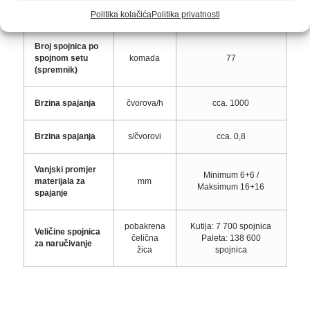
Radna težina
kg
2,2
Politika kolačića
Politika privatnosti
Broj spojnica po
spojnom setu
komada
77
(spremnik)
Brzina spajanja
čvorova/h
cca. 1000
Brzina spajanja
s/čvorovi
cca. 0,8
Vanjski promjer
Minimum 6+6 /
materijala za
mm
Maksimum 16+16
spajanje
pobakrena
Kutija: 7 700 spojnica
Veličine spojnica
čelična
Paleta: 138 600
za naručivanje
žica
spojnica