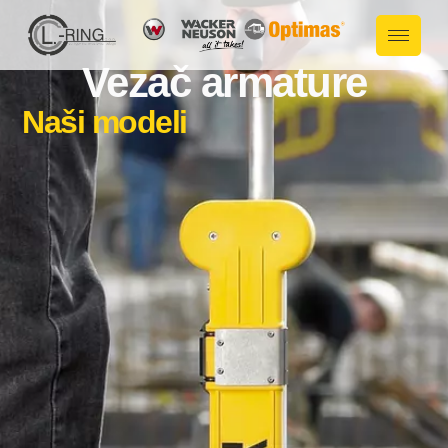
Vezač armature
Naši modeli